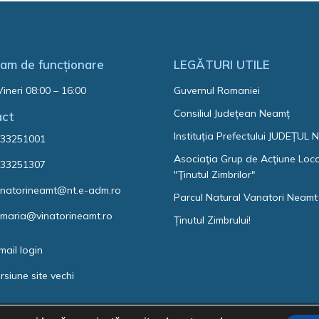
am de funcționare
LEGĂTURI UTILE
Vineri 08:00 – 16:00
Guvernul Romaniei
Consiliul Județean Neamț
act
Instituția Prefectului JUDEȚUL
33251001
Asociaţia Grup de Acţiune Loc
33251307
"Ţinutul Zimbrilor"
natorineamt@nt.e-adm.ro
Parcul Natural Vanatori Neamt
imaria@vinatorineamt.ro
Ținutul Zimbrului!
mail login
rsiune site vechi