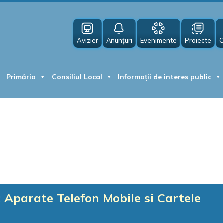
Avizier
Anunțuri
Evenimente
Proiecte
C
Primăria
Consiliul Local
Informații de interes public
 : Aparate Telefon Mobile si Cartele