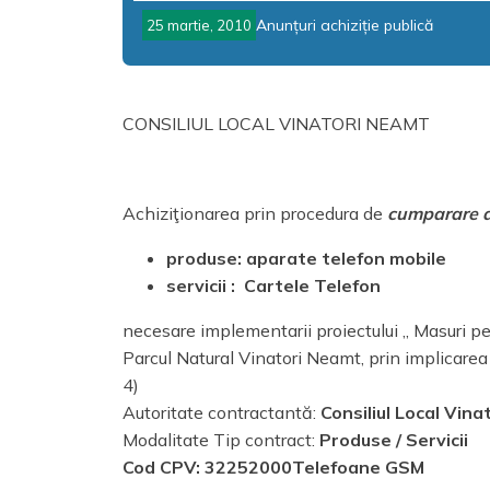
Anunțuri achiziție publică
25 martie, 2010
CONSILIUL LOCAL VINATORI NEAMT
Achiziţionarea prin procedura de
cumparare d
produse
: aparate telefon mobile
servicii :
Cartele Telefon
necesare implementarii proiectului „ Masuri p
Parcul Natural Vinatori Neamt, prin implicar
4)
Autoritate contractantă:
Consiliul Local Vin
Modalitate Tip contract:
Produse / Servicii
Cod CPV:
32252000
Telefoane GSM