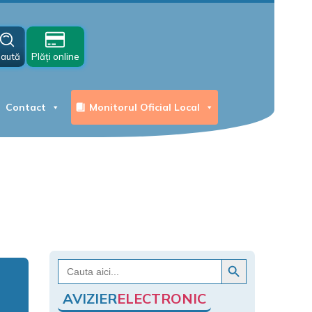
aută
Plăți online
Contact
Monitorul Oficial Local
Search Button
Search
for:
AVIZIER
ELECTRONIC