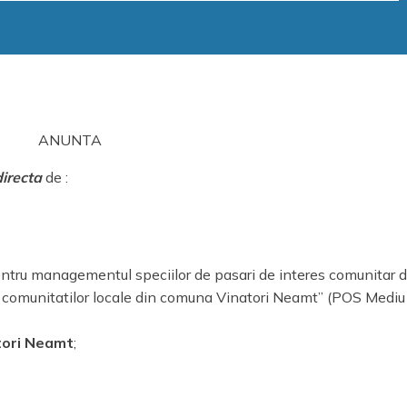
ANUNTA
irecta
de :
entru managementul speciilor de pasari de interes comunitar d
ea comunitatilor locale din comuna Vinatori Neamt” (POS Medi
atori Neamt
;