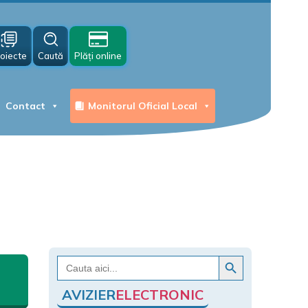
oiecte
Caută
Plăți online
Contact
Monitorul Oficial Local
Search Button
Search
for:
AVIZIER
ELECTRONIC