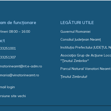
am de funcționare
LEGĂTURI UTILE
Vineri 08:00 – 16:00
Guvernul Romaniei
Consiliul Județean Neamț
act
Instituția Prefectului JUDEȚUL
33251001
Asociaţia Grup de Acţiune Loc
33251307
"Ţinutul Zimbrilor"
natorineamt@nt.e-adm.ro
Parcul Natural Vanatori Neamt
imaria@vinatorineamt.ro
Ținutul Zimbrului!
mail login
rsiune site vechi