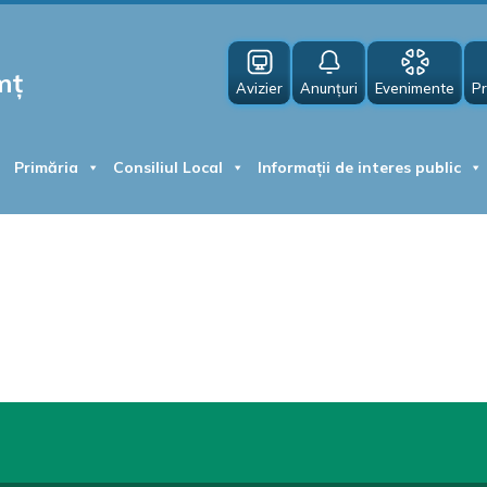
mț
Avizier
Anunțuri
Evenimente
Pr
Primăria
Consiliul Local
Informații de interes public