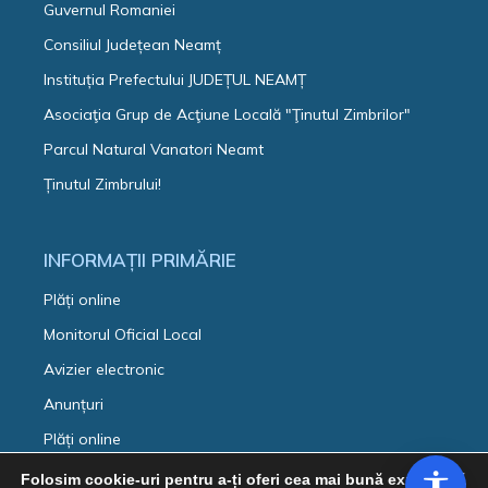
Guvernul Romaniei
Consiliul Județean Neamț
Instituția Prefectului JUDEȚUL NEAMȚ
Asociaţia Grup de Acţiune Locală "Ţinutul Zimbrilor"
Parcul Natural Vanatori Neamt
Ținutul Zimbrului!
INFORMAȚII PRIMĂRIE
Plăți online
Monitorul Oficial Local
Avizier electronic
Anunțuri
Plăți online
Ultima actualizare:
Folosim cookie-uri pentru a-ți oferi cea mai bună experiență