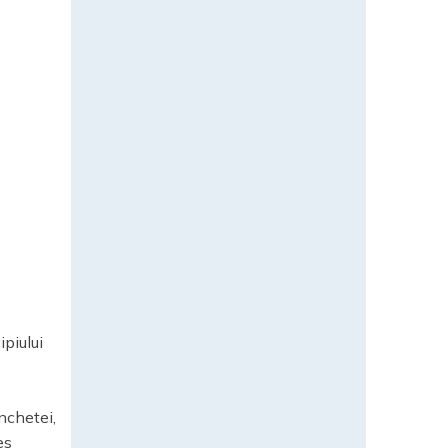
ipiului
nchetei,
es