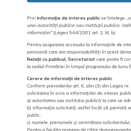
Prin
informație de interes public
se întelege „
o
unei autorități publice sau instituții publice, i
informației”
(Legea 544/2001 art. 2, lit. b).
Pentru asigurarea accesului la informațiile de i
persoană care are responsabilități în acest dome
Relații cu publicul, Secretariat
care poate fi co
la sediul Primăriei în timpul programului de lucru 
Cerere de informații de interes public
Conform prevederilor art. 6, alin (3) din Legea nr.
solicitarea în scris a informațiilor de interes pu
a) autoritatea sau instituția publică la care se a
b) informaţia solicitată, astfel încât să permită au
public;
c) numele, prenumele şi semnătura solicitantului, 
Pentru a facilita primirea de către dumneavoast