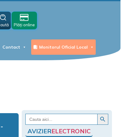
aută
Plăți online
Contact
Monitorul Oficial Local
Search Button
Search
for:
AVIZIER
ELECTRONIC