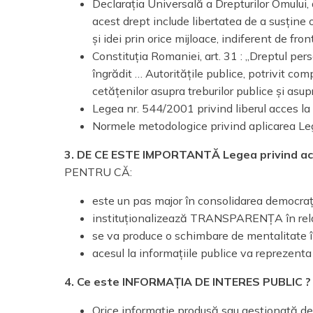
Declarația Universală a Drepturilor Omului, a
acest drept include libertatea de a susține o
și idei prin orice mijloace, indiferent de front
Constituția Romaniei, art. 31 : „Dreptul per
îngrădit … Autoritățile publice, potrivit co
cetățenilor asupra treburilor publice și asu
Legea nr. 544/2001 privind liberul acces la 
Normele metodologice privind aplicarea Le
3. DE CE ESTE IMPORTANTĂ Legea privind acces
PENTRU CĂ:
este un pas major în consolidarea democrați
instituționalizează TRANSPARENȚA în relațiil
se va produce o schimbare de mentalitate în 
acesul la informațiile publice va reprezenta 
4. Ce este INFORMAȚIA DE INTERES PUBLIC ?
Orice informație produsă sau gestionată de in