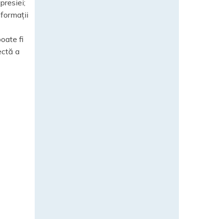
presiei;
nformații
oate fi
ectă a