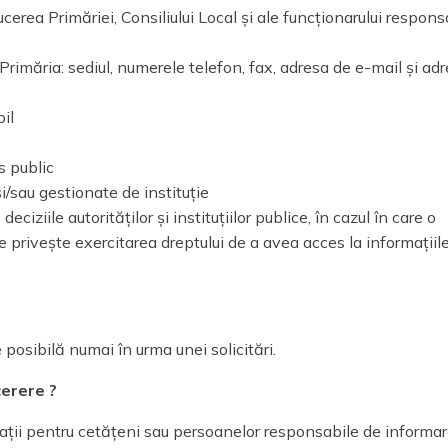
rea Primăriei, Consiliului Local și ale funcționarului respons
rimăria: sediul, numerele telefon, fax, adresa de e-mail și ad
bil
s public
i/sau gestionate de instituție
eciziile autorităților și instituțiilor publice, în cazul în care o
privește exercitarea dreptului de a avea acces la informațiil
 posibilă numai în urma unei solicitări.
cerere ?
ții pentru cetățeni sau persoanelor responsabile de informa