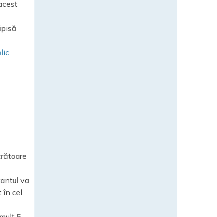
 acest
cipisă
lic.
ucrătoare
tantul va
 în cel
 mult 5