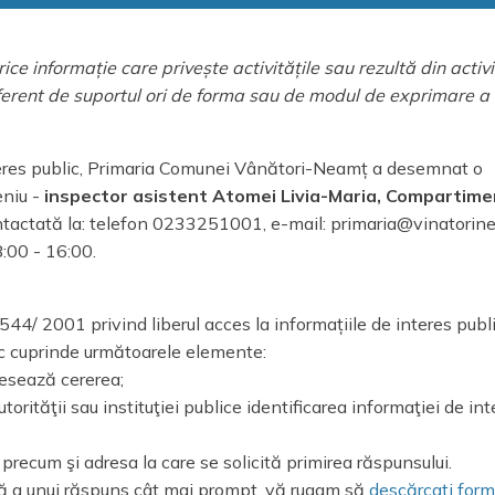
rice informație care privește activitățile sau rezultă din activi
ndiferent de suportul ori de forma sau de modul de exprimare a
nteres public, Primaria Comunei Vânători-Neamț a desemnat o
niu -
inspector asistent Atomei Livia-Maria, Compartime
ntactată la: telefon 0233251001, e-mail: primaria@vinatorine
8:00 - 16:00.
 544/ 2001 privind liberul acces la informațiile de interes publ
blic cuprinde următoarele elemente:
dresează cererea;
torităţii sau instituţiei publice identificarea informaţiei de int
precum şi adresa la care se solicită primirea răspunsului.
ră a unui răspuns cât mai prompt, vă rugam să
descărcaţi form