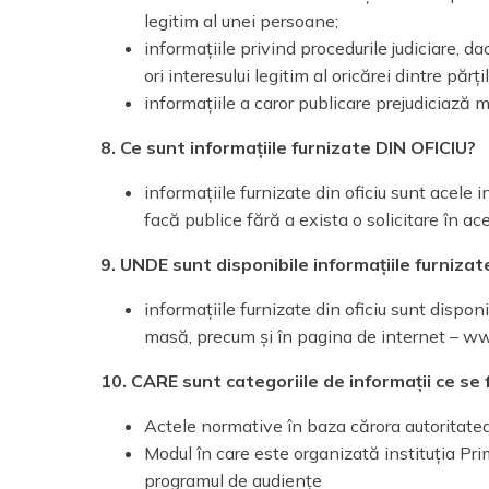
legitim al unei persoane;
informațiile privind procedurile judiciare, d
ori interesului legitim al oricărei dintre părț
informațiile a caror publicare prejudiciază mă
8. Ce sunt informațiile furnizate DIN OFICIU?
informațiile furnizate din oficiu sunt acele i
facă publice fără a exista o solicitare în ac
9. UNDE sunt disponibile informațiile furnizate
informațiile furnizate din oficiu sunt dispon
masă, precum și în pagina de internet – w
10. CARE sunt categoriile de informații ce se 
Actele normative în baza cărora autoritatea
Modul în care este organizată instituția Pri
programul de audiențe