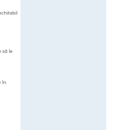
echitabil
e să le
e în