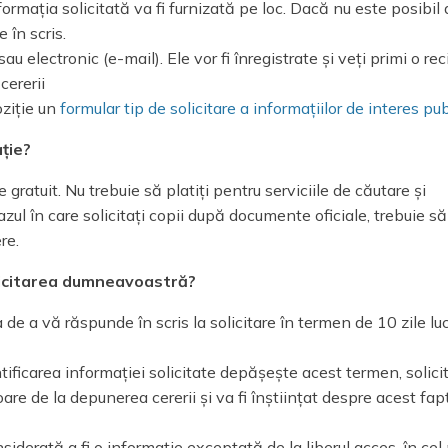
nformația solicitată va fi furnizată pe loc. Dacă nu este posibil
e în scris.
au electronic (e-mail). Ele vor fi înregistrate și veți primi o re
cererii
oziție un
formular tip de solicitare a informațiilor de interes pub
ție?
 gratuit. Nu trebuie să platiți pentru serviciile de căutare și
 cazul în care solicitați copii după documente oficiale, trebuie să
re.
olicitarea dumneavoastră?
ția de a vă răspunde în scris la solicitare în termen de 10 zile l
tificarea informației solicitate depășește acest termen, solici
are de la depunerea cererii și va fi înștiințat despre acest fapt
siderată a fi o informație exceptată de la liberul acces, în cel