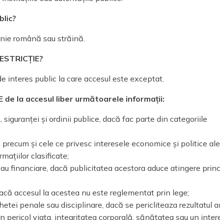
blic?
țenie română sau străină.
 RESTRICȚIE?
 de interes public la care accesul este exceptat.
e la accesul liber următoarele informații:
 siguranței și ordinii publice, dacă fac parte din categoriile
or, precum și cele ce privesc interesele economice și politice ale
ațiilor clasificate;
sau financiare, dacă publicitatea acestora aduce atingere princ
 dacă accesul la acestea nu este reglementat prin lege;
hetei penale sau disciplinare, dacă se pericliteaza rezultatul a
în pericol viața, integritatea corporală, sănătatea sau un inter