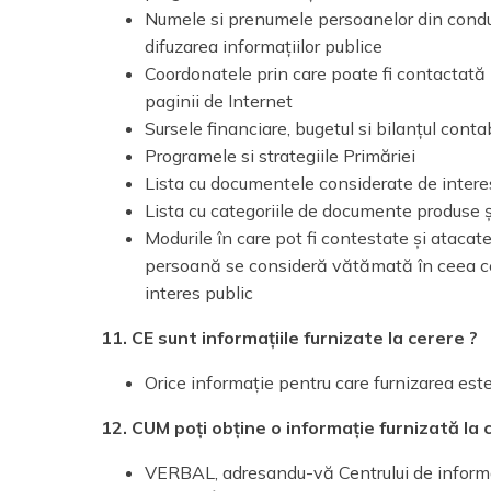
Numele si prenumele persoanelor din conduce
difuzarea informațiilor publice
Coordonatele prin care poate fi contactată P
paginii de Internet
Sursele financiare, bugetul si bilanțul conta
Programele si strategiile Primăriei
Lista cu documentele considerate de intere
Lista cu categoriile de documente produse ș
Modurile în care pot fi contestate și atacate d
persoană se consideră vătămată în ceea ce 
interes public
11. CE sunt informațiile furnizate la cerere ?
Orice informație pentru care furnizarea este
12. CUM poți obține o informație furnizată la 
VERBAL, adresandu-vă Centrului de informa