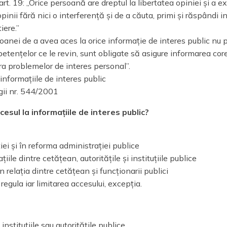
rt. 19: „Orice persoană are dreptul la libertatea opiniei și a ex
pinii fără nici o interferență și de a căuta, primi și răspândi i
iere.”
soanei de a avea aces la orice informație de interes public nu p
mpetențelor ce le revin, sunt obligate să asigure informarea cor
pra problemelor de interes personal”.
informațiile de interes public
gii nr. 544/2001
ul la informațiile de interes public?
ei și în reforma administrației publice
e dintre cetățean, autoritățile și instituțiile publice
relația dintre cetățean și funcționarii publici
regula iar limitarea accesului, excepția.
stituțiile sau autoritățile publice.