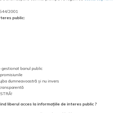
. 544/2001
teres public:
te gestionat banul public
 promisiunile
 slujba dumneavoastră și nu invers
 transparentă
ASTRĂ!
liberul acces la informațiile de interes public ?