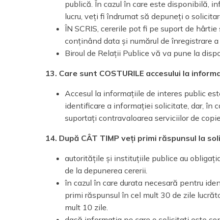
publică. În cazul în care este disponibilă, i
lucru, veți fi îndrumat să depuneți o solicitar
ÎN SCRIS, cererile pot fi pe suport de hârtie s
conținând data și numărul de înregistrare a 
Biroul de Relații Publice vă va pune la disp
13. Care sunt COSTURILE accesului la informa
Accesul la informațiile de interes public este
identificare a informației solicitate, dar, în
suportați contravaloarea serviciilor de copie
14. După CÂT TIMP veți primi răspunsul la s
autoritățile și instituțiile publice au obliga
de la depunerea cererii.
în cazul în care durata necesară pentru iden
primi răspunsul în cel mult 30 de zile lucrăto
mult 10 zile.
dacă informația pe care o solicitați este con