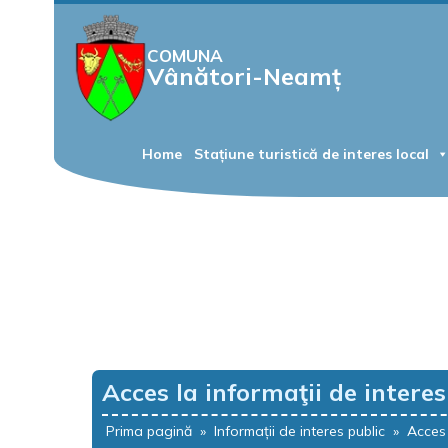
COMUNA
Vânători-Neamț
Home
Stațiune turistică de interes local
Acces la informaţii de interes
Prima pagină
»
Informații de interes public
»
Acces 