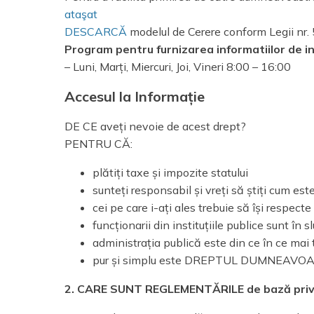
ataşat
DESCARCĂ
modelul de Cerere conform Legii nr
Program pentru furnizarea informatiilor de in
– Luni, Marți, Miercuri, Joi, Vineri 8:00 – 16:00
Accesul la Informație
DE CE aveți nevoie de acest drept?
PENTRU CĂ:
plătiți taxe și impozite statului
sunteți responsabil și vreți să știți cum es
cei pe care i-ați ales trebuie să își respecte
funcționarii din instituțiile publice sunt în
administrația publică este din ce în ce mai
pur și simplu este DREPTUL DUMNEAVO
2. CARE SUNT REGLEMENTĂRILE de bază privind 