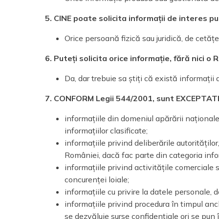
5. CINE poate solicita informații de interes pu
Orice persoană fizică sau juridică, de cetă
6. Puteți solicita orice informație, fără nici o
Da, dar trebuie sa știți că există informații
7. CONFORM Legii 544/2001, sunt EXCEPTATE d
informațiile din domeniul apărării naționale,
informațiilor clasificate;
informațiile privind deliberările autoritățil
României, dacă fac parte din categoria inform
informațiile privind activitățile comerciale 
concurenței loiale;
informațiile cu privire la datele personale,
informațiile privind procedura în timpul anc
se dezvăluie surse confidențiale ori se pun 