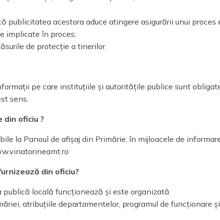
acă publicitatea acestora aduce atingere asigurării unui proces 
ile implicate în proces;
surile de protecție a tinerilor.
nformații pe care instituțiile și autoritățile publice sunt obligat
est sens.
 din oficiu ?
ibile la Panoul de afișaj din Primărie, în mijloacele de informar
ww.vinatorineamt.ro
furnizează din oficiu?
 publică locală funcționează și este organizată
măriei, atribuțiile departamentelor, programul de funcționare și