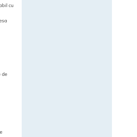
abil cu
resa
e de
re