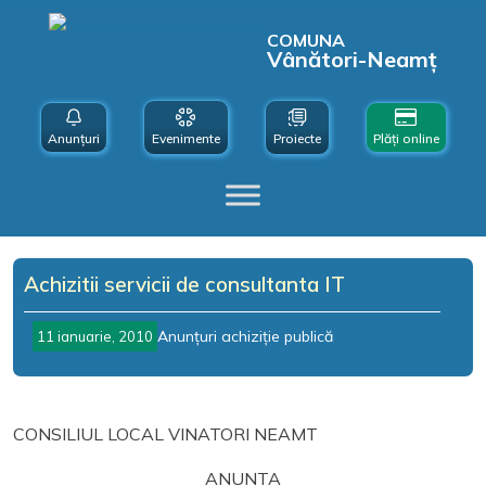
COMUNA
Vânători-Neamț
Anunțuri
Evenimente
Proiecte
Plăți online
Achizitii servicii de consultanta IT
Anunțuri achiziție publică
11 ianuarie, 2010
CONSILIUL LOCAL VINATORI NEAMT
ANUNTA