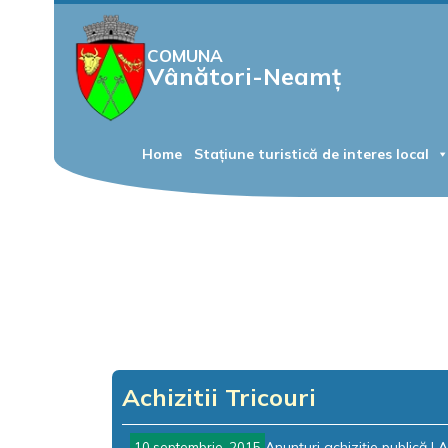
COMUNA
Vânători-Neamț
Home
Stațiune turistică de interes local
Achizitii Tricouri
Anunțuri achiziție publică
|
A
10 septembrie, 2015