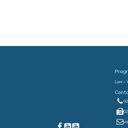
Progr
Luni – 
Cont
02
02
va