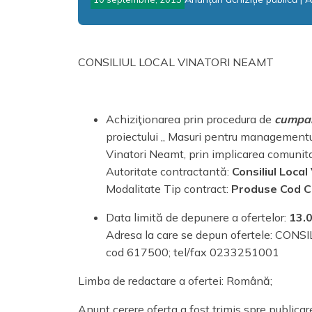
CONSILIUL LOCAL VINATORI NEAMT
Achiziţionarea prin procedura de
cumpar
proiectului „ Masuri pentru managementul
Vinatori Neamt, prin implicarea comunit
Autoritate contractantă:
Consiliul Loca
Modalitate Tip contract:
Produse
Cod 
Data limită de depunere a ofertelor:
13.
Adresa la care se depun ofertele: CONS
cod 617500; tel/fax 0233251001
Limba de redactare a ofertei: Română;
Anunţ cerere oferta a fost trimis spre publicar