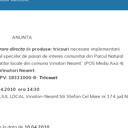
ANUNTA
are directa
de
produse
: tricouri
necesare implementarii
 speciilor de pasari de interes comunitar din Parcul Natural
atilor locale din comuna Vinatori Neamt” (POS Mediu Axa 4)
l Vinatori Neamt
;
CPV:
18331000-8
-
Tricouri
04.2010 ora 14:30
ILIUL LOCAL Vinatori-Neamt:Str Stefan Cel Mare nr 174; jud 
e la data de
10.04.2010