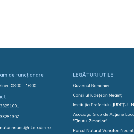
am de funcționare
LEGĂTURI UTILE
Vineri 08:00 – 16:00
Guvernul Romaniei
Consiliul Județean Neamț
act
Instituția Prefectului JUDEȚUL
33251001
Asociaţia Grup de Acţiune Loc
33251307
"Ţinutul Zimbrilor"
natorineamt@nt.e-adm.ro
Parcul Natural Vanatori Neamt