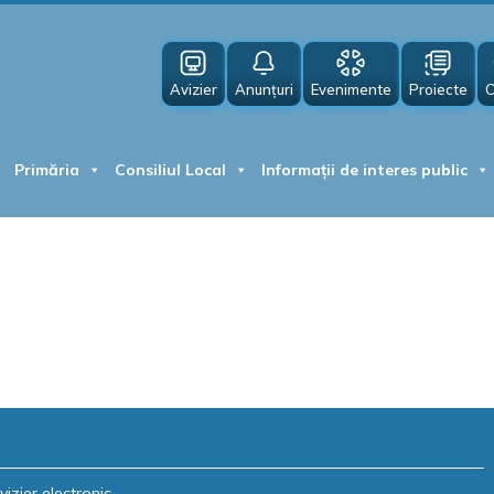
Avizier
Anunțuri
Evenimente
Proiecte
C
Primăria
Consiliul Local
Informații de interes public
vizier electronic