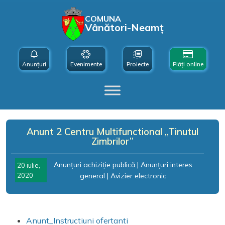
COMUNA
Vânători-Neamț
Anunțuri
Evenimente
Proiecte
Plăți online
Anunt 2 Centru Multifunctional „Tinutul
Zimbrilor”
Anunțuri achiziție publică
|
Anunțuri interes
20 iulie,
2020
general
|
Avizier electronic
Anunt_Instructiuni ofertanti