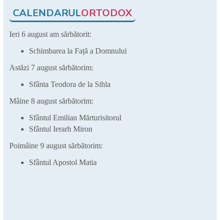
CALENDARUL
ORTODOX