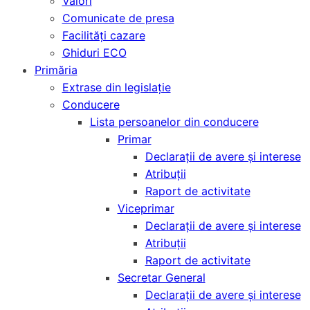
Valori
Comunicate de presa
Facilități cazare
Ghiduri ECO
Primăria
Extrase din legislație
Conducere
Lista persoanelor din conducere
Primar
Declarații de avere și interese
Atribuții
Raport de activitate
Viceprimar
Declarații de avere și interese
Atribuții
Raport de activitate
Secretar General
Declarații de avere și interese