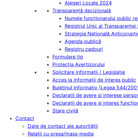
Alegeri Locale 2024
Transparență decizională
Numele funcționarului public r
Registrul Unic al Transparenței 
Strategia Națională Anticorupți
Agenda publică
Registru cadouri
Formulare tip
Protecția Avertizorului
Solicitare informații / Legislație
Acces la informaţii de interes public
Buletinul Informativ (Legea 544/200
Declaratii de avere si interese perso
Declarații de avere și interes funcțion
Stare civilă
Contact
Date de contact ale autorității
Relații cu presa/mass-media