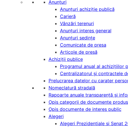
Anunțuri
Anunțuri achiziție publică
Carieră
Vânzări terenuri
Anunțuri interes general
Anunțuri sedințe
Comunicate de presa
Articole de presă
Achiziții publice
Programul anual al achizițiilor 
Centralizatorul și contractele d
Prelucrarea datelor cu carater perso
Nomeclatură stradală
Rapoarte anuale transparență și infor
Opis categorii de documente produs
Opis documente de interes public
Alegeri
Alegeri Prezidentiale si Senat 