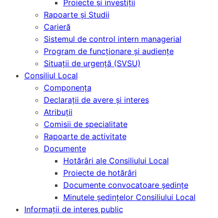
Proiecte și investiții
Rapoarte și Studii
Carieră
Sistemul de control intern managerial
Program de funcționare și audiențe
Situații de urgență (SVSU)
Consiliul Local
Componența
Declarații de avere și interes
Atribuții
Comisii de specialitate
Rapoarte de activitate
Documente
Hotărâri ale Consiliului Local
Proiecte de hotărâri
Documente convocatoare ședințe
Minutele şedinţelor Consiliului Local
Informații de interes public