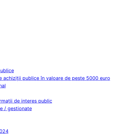
publice
e achiziții publice în valoare de peste 5000 euro
nal
mații de interes public
e / gestionate
2024