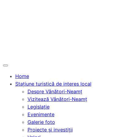
Home
Stațiune turistică de interes local
Despre Vânători-Neamț
Vizitează Vânători-Neamț
Legislație
Evenimente
Galerie foto
Proiecte și investiții