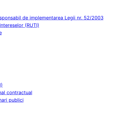
esponsabil de implementarea Legii nr. 52/2003
Intereselor (RUTI)
e
1)
nal contractual
ari publici