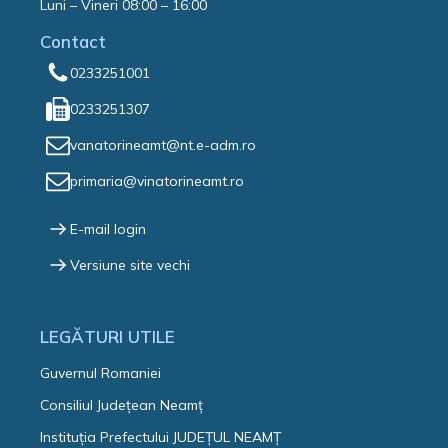
Luni – Vineri 08:00 – 16:00
Contact
0233251001
0233251307
vanatorineamt@nt.e-adm.ro
primaria@vinatorineamt.ro
E-mail login
Versiune site vechi
LEGĂTURI UTILE
Guvernul Romaniei
Consiliul Județean Neamț
Instituția Prefectului JUDEȚUL NEAMȚ