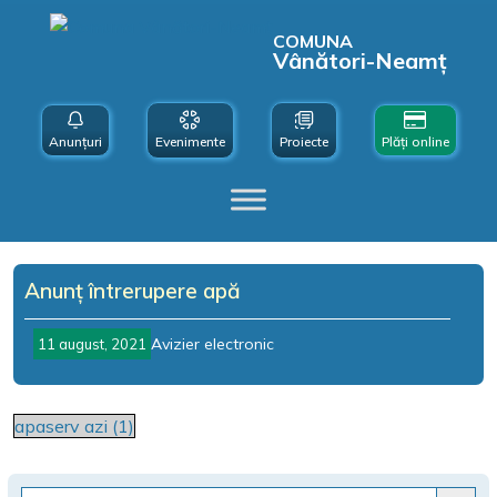
COMUNA
Vânători-Neamț
Anunțuri
Evenimente
Proiecte
Plăți online
Anunț întrerupere apă
Avizier electronic
11 august, 2021
apaserv azi (1)
Search Button
Search