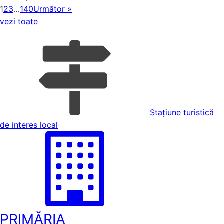
1
2
3
…
140
Următor »
vezi toate
Stațiune turistică
de interes local
PRIMĂRIA