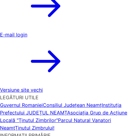
E-mail login
Versiune site vechi
LEGĂTURI UTILE
Guvernul Romaniei
Consiliul Județean Neamț
Instituția
Prefectului JUDEȚUL NEAMȚ
Asociaţia Grup de Acţiune
Locală "Ţinutul Zimbrilor"
Parcul Natural Vanatori
Neamt
Ținutul Zimbrului!
INFORMAȚII PRIMĂRIE