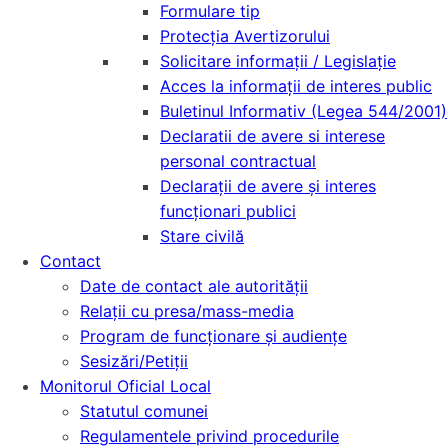
Formulare tip
Protecția Avertizorului
Solicitare informații / Legislație
Acces la informaţii de interes public
Buletinul Informativ (Legea 544/2001)
Declaratii de avere si interese
personal contractual
Declarații de avere și interes
funcționari publici
Stare civilă
Contact
Date de contact ale autorității
Relații cu presa/mass-media
Program de funcționare și audiențe
Sesizări/Petiții
Monitorul Oficial Local
Statutul comunei
Regulamentele privind procedurile