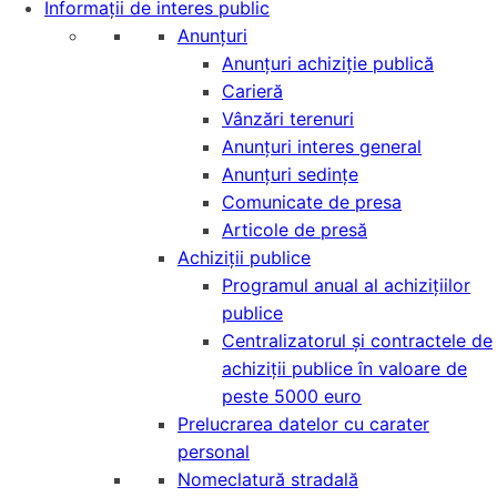
Informații de interes public
Anunțuri
Anunțuri achiziție publică
Carieră
Vânzări terenuri
Anunțuri interes general
Anunțuri sedințe
Comunicate de presa
Articole de presă
Achiziții publice
Programul anual al achizițiilor
publice
Centralizatorul și contractele de
achiziții publice în valoare de
peste 5000 euro
Prelucrarea datelor cu carater
personal
Nomeclatură stradală