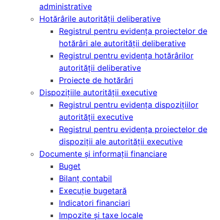
administrative
Hotărârile autorității deliberative
Registrul pentru evidența proiectelor de
hotărâri ale autorității deliberative
Registrul pentru evidența hotărârilor
autorității deliberative
Proiecte de hotărâri
Dispozițiile autorității executive
Registrul pentru evidența dispozițiilor
autorității executive
Registrul pentru evidența proiectelor de
dispoziții ale autorității executive
Documente și informații financiare
Buget
Bilanț contabil
Execuție bugetară
Indicatori financiari
Impozite și taxe locale