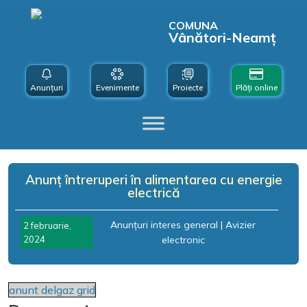
COMUNA
Vânători-Neamț
Anunțuri
Evenimente
Proiecte
Plăți online
Anunț întreruperi în alimentarea cu energie
electrică
Anunțuri interes general
|
Avizier
2 februarie,
2024
electronic
anunt delgaz grid