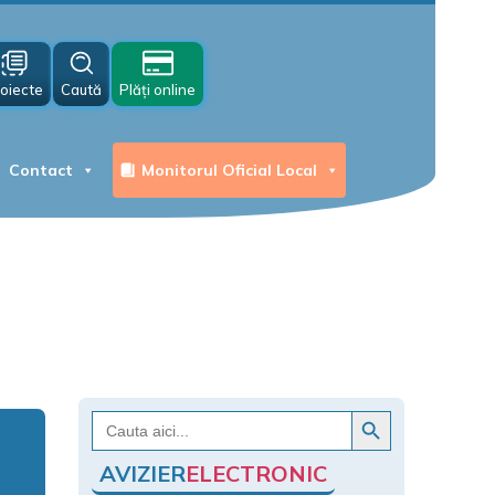
oiecte
Caută
Plăți online
Contact
Monitorul Oficial Local
Search Button
Search
for:
AVIZIER
ELECTRONIC