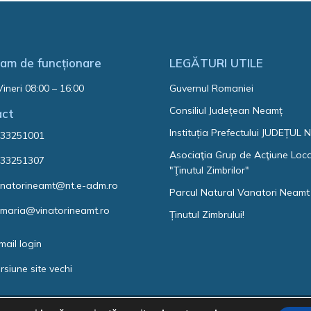
am de funcționare
LEGĂTURI UTILE
Vineri 08:00 – 16:00
Guvernul Romaniei
Consiliul Județean Neamț
act
Instituția Prefectului JUDEȚUL
33251001
Asociaţia Grup de Acţiune Loc
33251307
"Ţinutul Zimbrilor"
natorineamt@nt.e-adm.ro
Parcul Natural Vanatori Neamt
imaria@vinatorineamt.ro
Ținutul Zimbrului!
mail login
rsiune site vechi