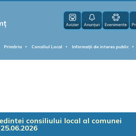
mț
Avizier
Anunțuri
Evenimente
Pr
Primăria
Consiliul Local
Informații de interes public
dintei consiliului local al comunei
25.06.2026