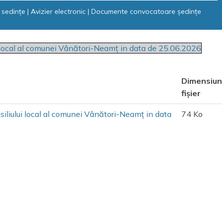
 sedințe
|
Avizier electronic
|
Documente convocatoare ședințe
i local al comunei Vânători-Neamț in data de 25.06.2026
Dimensiu
fișier
iliului local al comunei Vânători-Neamț in data
74 Ko