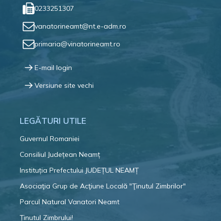
0233251307
vanatorineamt@nt.e-adm.ro
primaria@vinatorineamt.ro
E-mail login
Versiune site vechi
LEGĂTURI UTILE
Guvernul Romaniei
Consiliul Județean Neamț
Instituția Prefectului JUDEȚUL NEAMȚ
Asociaţia Grup de Acţiune Locală "Ţinutul Zimbrilor"
Parcul Natural Vanatori Neamt
Ținutul Zimbrului!