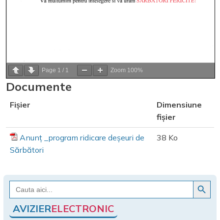
Page
1
/
1
Zoom
100%
Documente
Fișier
Dimensiune
fișier
Anunț _program ridicare deșeuri de
38 Ko
Sărbători
Search Button
Search
for:
AVIZIER
ELECTRONIC