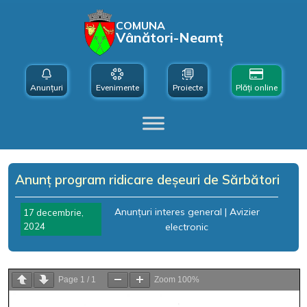
COMUNA
Vânători-Neamț
Anunțuri
Evenimente
Proiecte
Plăți online
Anunț program ridicare deșeuri de Sărbători
Anunțuri interes general
|
Avizier
17 decembrie,
2024
electronic
Page
1
/
1
Zoom
100%