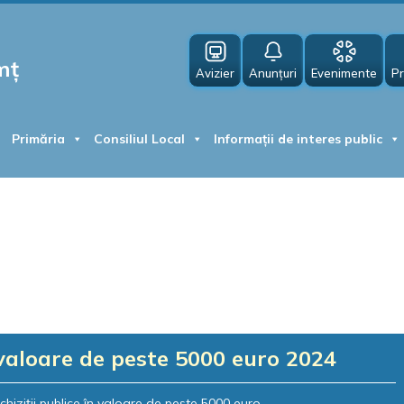
mț
Avizier
Anunțuri
Evenimente
Pr
Primăria
Consiliul Local
Informații de interes public
valoare de peste 5000 euro 2024
chiziții publice în valoare de peste 5000 euro