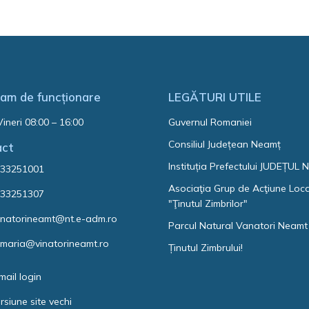
am de funcționare
LEGĂTURI UTILE
Vineri 08:00 – 16:00
Guvernul Romaniei
Consiliul Județean Neamț
act
Instituția Prefectului JUDEȚUL
33251001
Asociaţia Grup de Acţiune Loc
33251307
"Ţinutul Zimbrilor"
natorineamt@nt.e-adm.ro
Parcul Natural Vanatori Neamt
imaria@vinatorineamt.ro
Ținutul Zimbrului!
mail login
rsiune site vechi