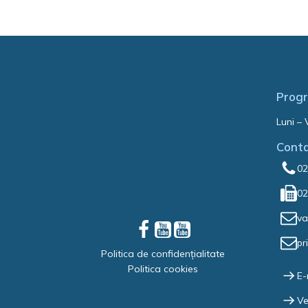
Progr
Luni – 
Cont
02
02
va
pr
Politica de confidențialitate
Politica cookies
E-
Ve