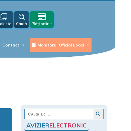
oiecte
Caută
Plăți online
Contact
Monitorul Oficial Local
Search Button
Search
for:
AVIZIER
ELECTRONIC