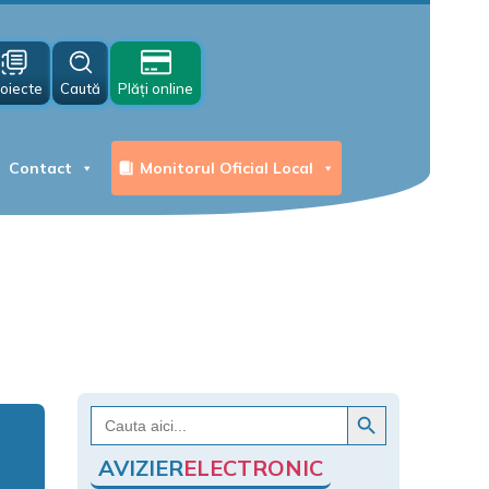
oiecte
Caută
Plăți online
Contact
Monitorul Oficial Local
Search Button
Search
for:
AVIZIER
ELECTRONIC