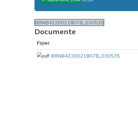
BRNB4220021807B_030535
Documente
Fișier
BRNB4220021807B_030535