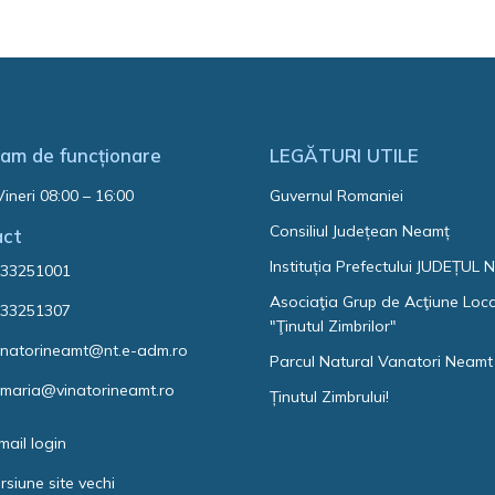
am de funcționare
LEGĂTURI UTILE
Vineri 08:00 – 16:00
Guvernul Romaniei
Consiliul Județean Neamț
act
Instituția Prefectului JUDEȚUL
33251001
Asociaţia Grup de Acţiune Loc
33251307
"Ţinutul Zimbrilor"
natorineamt@nt.e-adm.ro
Parcul Natural Vanatori Neamt
imaria@vinatorineamt.ro
Ținutul Zimbrului!
mail login
rsiune site vechi