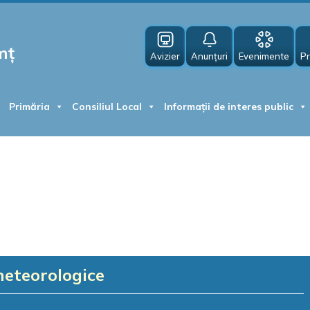
mț
Avizier
Anunțuri
Evenimente
Pr
Primăria
Consiliul Local
Informații de interes public
meteorologice