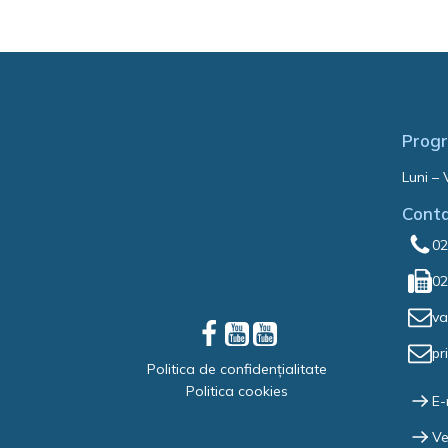
Progr
Luni – 
Cont
02
02
va
pr
Politica de confidențialitate
Politica cookies
E-
Ve