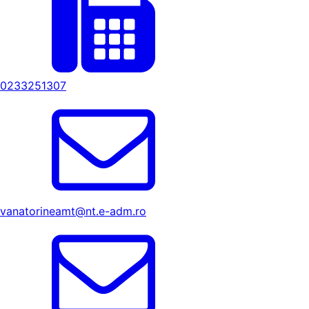
0233251307
vanatorineamt@nt.e-adm.ro