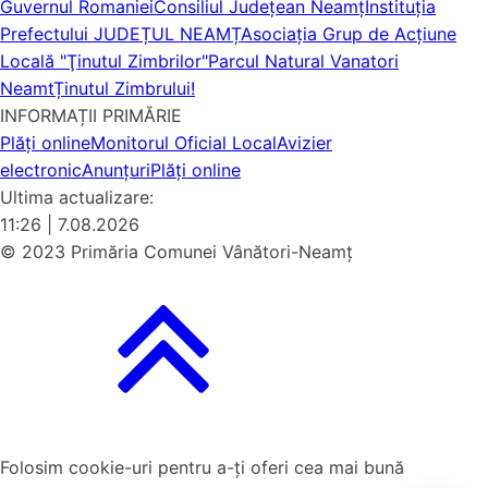
Guvernul Romaniei
Consiliul Județean Neamț
Instituția
Prefectului JUDEȚUL NEAMȚ
Asociaţia Grup de Acţiune
Locală "Ţinutul Zimbrilor"
Parcul Natural Vanatori
Neamt
Ținutul Zimbrului!
INFORMAȚII PRIMĂRIE
Plăți online
Monitorul Oficial Local
Avizier
electronic
Anunțuri
Plăți online
Ultima actualizare:
11:26 | 7.08.2026
© 2023 Primăria Comunei Vânători-Neamț
Folosim cookie-uri pentru a-ți oferi cea mai bună