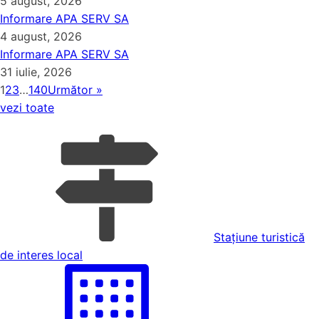
5 august, 2026
Informare APA SERV SA
4 august, 2026
Informare APA SERV SA
31 iulie, 2026
1
2
3
…
140
Următor »
vezi toate
Stațiune turistică
de interes local