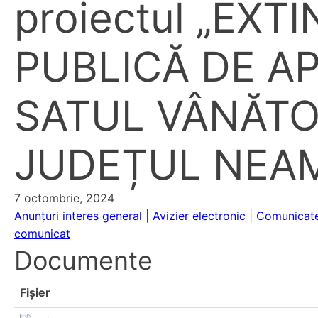
proiectul „EXT
PUBLICĂ DE AP
SATUL VÂNĂTO
JUDEȚUL NEA
7 octombrie, 2024
Anunțuri interes general
|
Avizier electronic
|
Comunicate
comunicat
Documente
Fișier