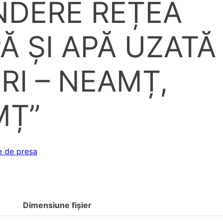
INDERE REȚEA
Ă ȘI APĂ UZATĂ 
RI – NEAMȚ,
MȚ”
 de presa
Dimensiune fișier