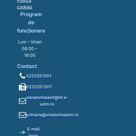
Politica
cookies
Program
de
funcționare
Luni – Vineri
08:00 –
16:00
Contact
0233251001
0233251307
vanatorineamt@nt.e-
adm.ro
primaria@vinatorineamt.ro
E-mail
login