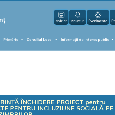
mț
Avizier
Anunțuri
Evenimente
Pr
Primăria
Consiliul Local
Informații de interes public
ERINȚĂ ÎNCHIDERE PROIECT pentru
RATE PENTRU INCLUZIUNE SOCIALĂ PE
ZIMBRILOR