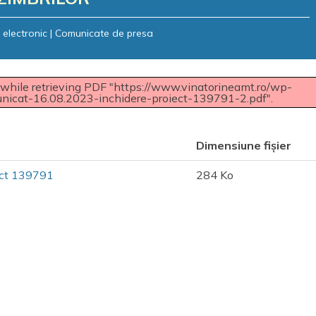
 electronic
|
Comunicate de presa
while retrieving PDF "https://www.vinatorineamt.ro/wp-
nicat-16.08.2023-inchidere-proiect-139791-2.pdf".
Dimensiune fișier
ect 139791
284 Ko