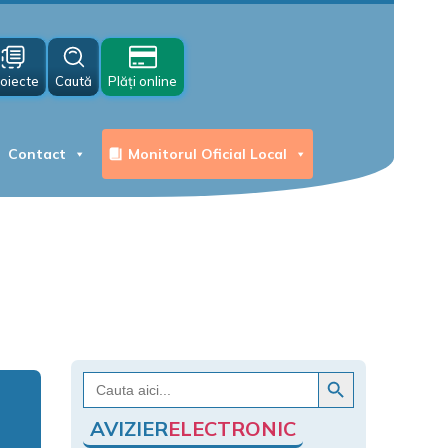
oiecte
Caută
Plăți online
Contact
Monitorul Oficial Local
Search Button
Search
for:
AVIZIER
ELECTRONIC