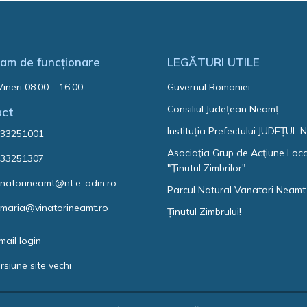
am de funcționare
LEGĂTURI UTILE
Vineri 08:00 – 16:00
Guvernul Romaniei
Consiliul Județean Neamț
act
Instituția Prefectului JUDEȚUL
33251001
Asociaţia Grup de Acţiune Loc
33251307
"Ţinutul Zimbrilor"
natorineamt@nt.e-adm.ro
Parcul Natural Vanatori Neamt
imaria@vinatorineamt.ro
Ținutul Zimbrului!
mail login
rsiune site vechi