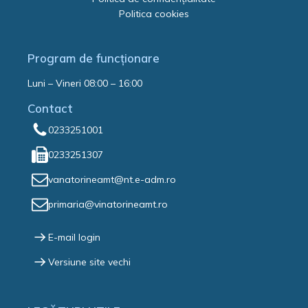
Politica cookies
Program de funcționare
Luni – Vineri 08:00 – 16:00
Contact
0233251001
0233251307
vanatorineamt@nt.e-adm.ro
primaria@vinatorineamt.ro
E-mail login
Versiune site vechi