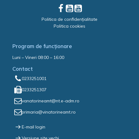
Politica de confidențialitate
Politica cookies
Program de funcționare
Luni – Vineri 08:00 – 16:00
Contact
0233251001
0233251307
vanatorineamt@nt.e-adm.ro
primaria@vinatorineamt.ro
E-mail login
Versiune site vechi