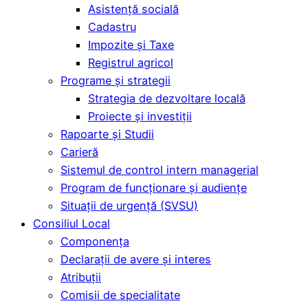
Asistență socială
Cadastru
Impozite și Taxe
Registrul agricol
Programe și strategii
Strategia de dezvoltare locală
Proiecte și investiții
Rapoarte și Studii
Carieră
Sistemul de control intern managerial
Program de funcționare și audiențe
Situații de urgență (SVSU)
Consiliul Local
Componența
Declarații de avere și interes
Atribuții
Comisii de specialitate