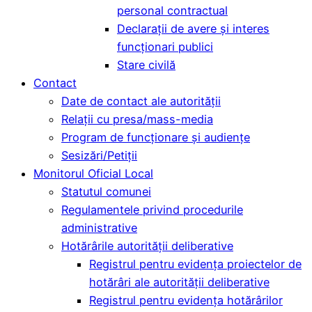
personal contractual
Declarații de avere și interes
funcționari publici
Stare civilă
Contact
Date de contact ale autorității
Relații cu presa/mass-media
Program de funcționare și audiențe
Sesizări/Petiții
Monitorul Oficial Local
Statutul comunei
Regulamentele privind procedurile
administrative
Hotărârile autorității deliberative
Registrul pentru evidența proiectelor de
hotărâri ale autorității deliberative
Registrul pentru evidența hotărârilor