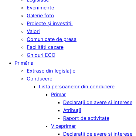
Evenimente
Galerie foto
Proiecte și investiții
Valori
Comunicate de presa
Facilități cazare
Ghiduri ECO
Primăria
Extrase din legislație
Conducere
Lista persoanelor din conducere
Primar
Declarații de avere și interese
Atribuții
Raport de activitate
Viceprimar
Declarații de avere și interese