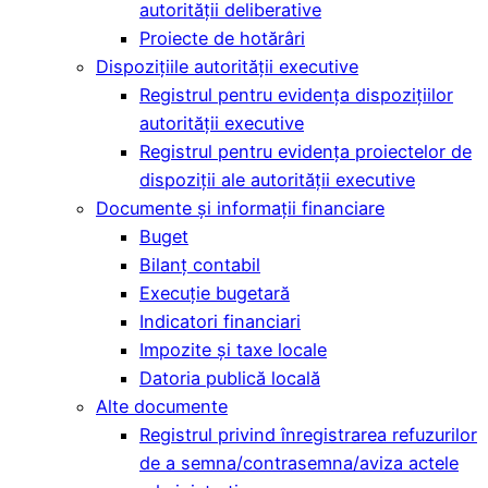
autorității deliberative
Proiecte de hotărâri
Dispozițiile autorității executive
Registrul pentru evidența dispozițiilor
autorității executive
Registrul pentru evidența proiectelor de
dispoziții ale autorității executive
Documente și informații financiare
Buget
Bilanț contabil
Execuție bugetară
Indicatori financiari
Impozite și taxe locale
Datoria publică locală
Alte documente
Registrul privind înregistrarea refuzurilor
de a semna/contrasemna/aviza actele