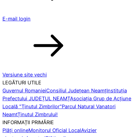
E-mail login
Versiune site vechi
LEGĂTURI UTILE
Guvernul Romaniei
Consiliul Județean Neamț
Instituția
Prefectului JUDEȚUL NEAMȚ
Asociaţia Grup de Acţiune
Locală "Ţinutul Zimbrilor"
Parcul Natural Vanatori
Neamt
Ținutul Zimbrului!
INFORMAȚII PRIMĂRIE
Plăți online
Monitorul Oficial Local
Avizier