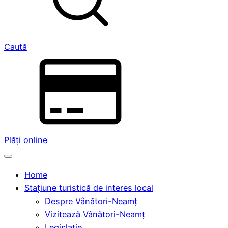
Caută
Plăți online
Home
Stațiune turistică de interes local
Despre Vânători-Neamț
Vizitează Vânători-Neamț
Legislație