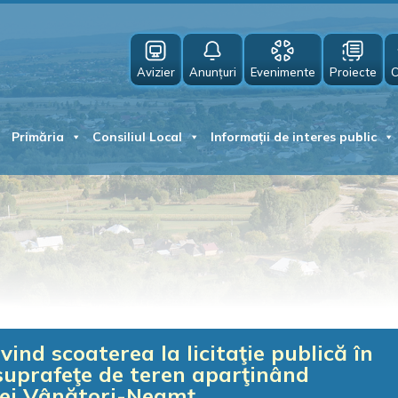
Avizier
Anunțuri
Evenimente
Proiecte
C
Primăria
Consiliul Local
Informații de interes public
vind scoaterea la licitaţie publică în
suprafeţe de teren aparţinând
nei Vânători-Neamţ