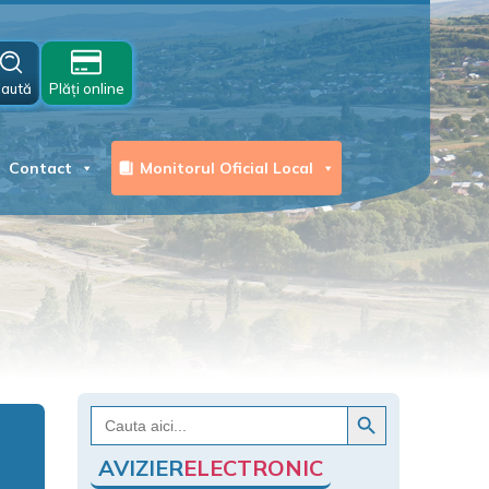
aută
Plăți online
Contact
Monitorul Oficial Local
Search Button
Search
for:
AVIZIER
ELECTRONIC