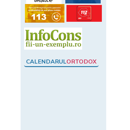
CALENDARUL
ORTODOX