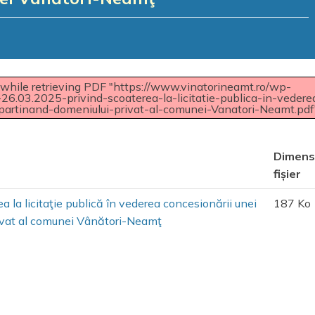
while retrieving PDF "https://www.vinatorineamt.ro/wp-
6.03.2025-privind-scoaterea-la-licitatie-publica-in-vedere
partinand-domeniului-privat-al-comunei-Vanatori-Neamt.pdf"
Dimens
fișier
 la licitaţie publică în vederea concesionării unei
187 Ko
rivat al comunei Vânători-Neamţ