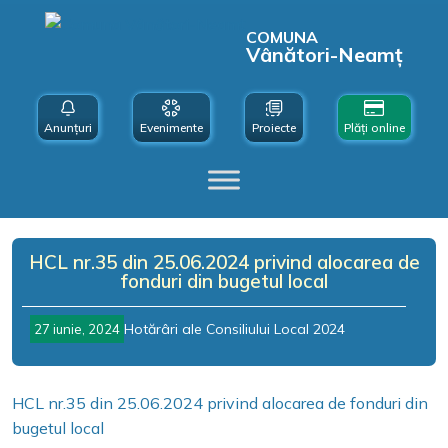
COMUNA
Vânători-Neamț
Anunțuri
Evenimente
Proiecte
Plăți online
HCL nr.35 din 25.06.2024 privind alocarea de
fonduri din bugetul local
Hotărâri ale Consiliului Local 2024
27 iunie, 2024
HCL nr.35 din 25.06.2024 privind alocarea de fonduri din
bugetul local