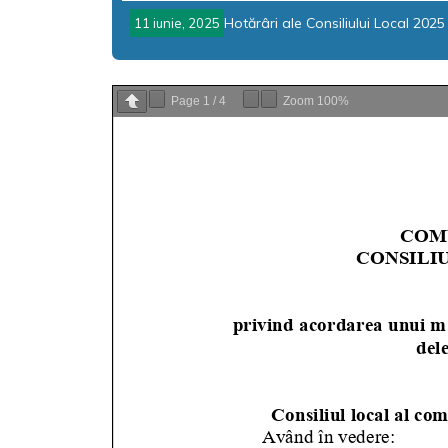
Hotărâri ale Consiliului Local 2025
11 iunie, 2025
Page
1
/
4
Zoom
100%