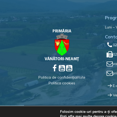
Progr
Luni – 
Cont
02
02
va
pr
Politica de confidențialitate
Politica cookies
E-
Ve
Folosim cookie-uri pentru a-ți ofe
Poți afla mai multe despre cookie-