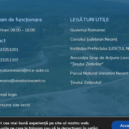
am de funcționare
LEGĂTURI UTILE
Vineri 08:00 – 16:00
Guvernul Romaniei
Consiliul Județean Neamț
act
Instituția Prefectului JUDEȚUL
33251001
Asociaţia Grup de Acţiune Loc
33251307
"Ţinutul Zimbrilor"
natorineamt@nt.e-adm.ro
Parcul Natural Vanatori Neamt
imaria@vinatorineamt.ro
Ținutul Zimbrului!
mail login
rsiune site vechi
ri cea mai bună experiență pe site-ul nostru web.
© 2023 Primăria Comunei Vânători-Neamț
Acce
urile pe care le folosim sau să le dezactivezi în
setări
.