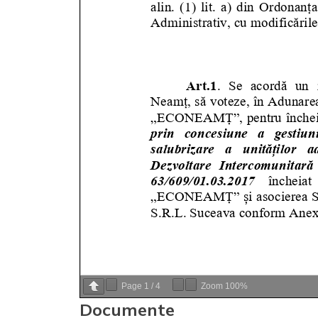
Page
1
/
4
Zoom
100%
Documente