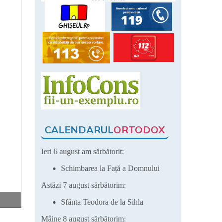
CALENDARUL
ORTODOX