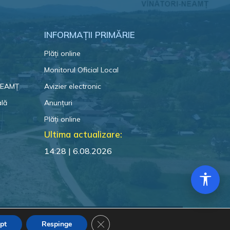
INFORMAȚII PRIMĂRIE
Plăți online
Monitorul Oficial Local
 NEAMȚ
Avizier electronic
ală
Anunțuri
Plăți online
Ultima actualizare:
14:28 | 6.08.2026
Close GDPR Cookie Banner
pt
Respinge