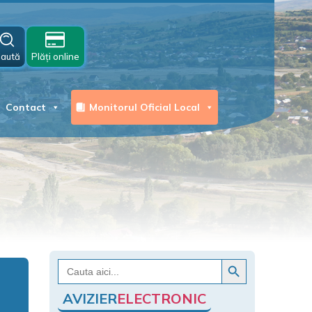
aută
Plăți online
Contact
Monitorul Oficial Local
Search Button
Search
for:
AVIZIER
ELECTRONIC