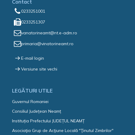
Contact
0233251001
0233251307
vanatorineamt@nt.e-adm.ro
primaria@vinatorineamt.ro
E-mail login
Versiune site vechi
LEGĂTURI UTILE
Guvernul Romaniei
Consiliul Județean Neamț
Instituția Prefectului JUDEȚUL NEAMȚ
Asociaţia Grup de Acţiune Locală "Ţinutul Zimbrilor"