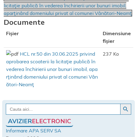
licitaţie publică în vederea închirierii unor bunuri imobil,
aparţinând domeniului privat al comunei Vânători-Neamţ
Documente
Fișier
Dimensiune
fișier
HCL nr.50 din 30.06.2025 privind
237 Ko
aprobarea scoaterii la licitaţie publică în
vederea închirierii unor bunuri imobil, apa
rţinând domeniului privat al comunei Vân
ători-Neamţ
Search Button
Search
for:
AVIZIER
ELECTRONIC
Informare APA SERV SA