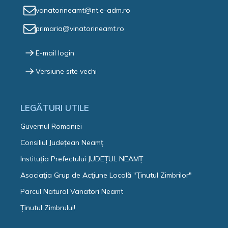
vanatorineamt@nt.e-adm.ro
primaria@vinatorineamt.ro
E-mail login
Versiune site vechi
LEGĂTURI UTILE
Guvernul Romaniei
Consiliul Județean Neamț
Instituția Prefectului JUDEȚUL NEAMȚ
Asociaţia Grup de Acţiune Locală "Ţinutul Zimbrilor"
Parcul Natural Vanatori Neamt
Ținutul Zimbrului!