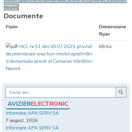
Neamt
Documente
Fișier
Dimensiune
fișier
HCL nr.51 din 30.07.2025 privind
68 Ko
dezmembrare unui bun imobil apartinân
d domeniului privat al Comunei Vânători-
Neamt
Search Button
Search
for:
AVIZIER
ELECTRONIC
Informare APA SERV SA
7 august, 2026
Informare APA SERV SA