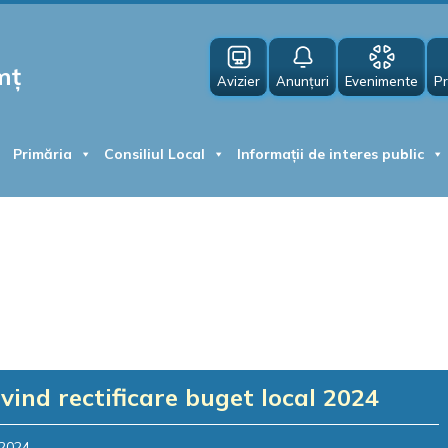
mț
Avizier
Anunțuri
Evenimente
Pr
Primăria
Consiliul Local
Informații de interes public
vind rectificare buget local 2024
 2024