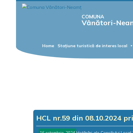
COMUNA
Vânători-Nea
Home
Stațiune turistică de interes local
HCL nr.59 din 08.10.2024 pri
Hotărâri ale Consiliului Local
16 octombrie, 2024