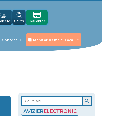
oiecte
Caută
Plăți online
Contact
Monitorul Oficial Local
Search Button
Search
for:
AVIZIER
ELECTRONIC