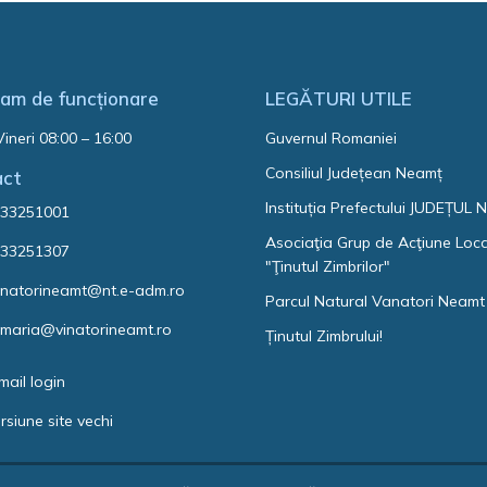
am de funcționare
LEGĂTURI UTILE
Vineri 08:00 – 16:00
Guvernul Romaniei
Consiliul Județean Neamț
act
Instituția Prefectului JUDEȚUL
33251001
Asociaţia Grup de Acţiune Loc
33251307
"Ţinutul Zimbrilor"
natorineamt@nt.e-adm.ro
Parcul Natural Vanatori Neamt
imaria@vinatorineamt.ro
Ținutul Zimbrului!
mail login
rsiune site vechi