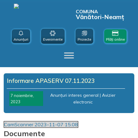
COMUNA
Vânători-Neamț
Anunțuri
Evenimente
Proiecte
Plăți online
Informare APASERV 07.11.2023
Anunțuri interes general
|
Avizier
7 noiembrie,
2023
electronic
CamScanner 2023-11-07 15.08
Documente