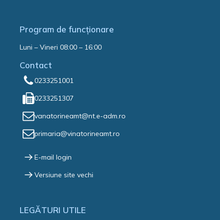
Program de funcționare
Luni – Vineri 08:00 – 16:00
Contact
0233251001
0233251307
vanatorineamt@nt.e-adm.ro
primaria@vinatorineamt.ro
E-mail login
Versiune site vechi
LEGĂTURI UTILE