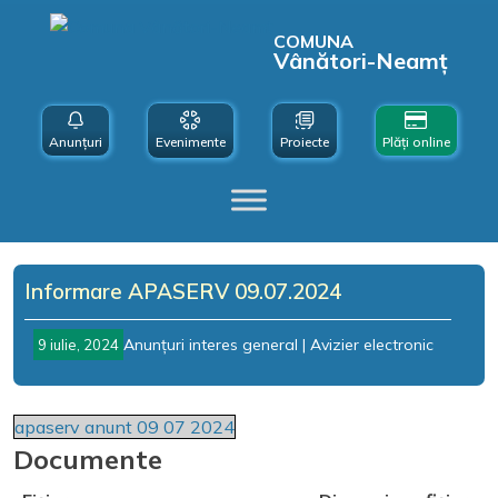
COMUNA
Vânători-Neamț
Anunțuri
Evenimente
Proiecte
Plăți online
Informare APASERV 09.07.2024
Anunțuri interes general
|
Avizier electronic
9 iulie, 2024
apaserv anunt 09 07 2024
Documente