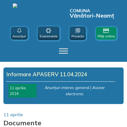
COMUNA
Vânători-Neamț
Anunțuri
Evenimente
Proiecte
Plăți online
Informare APASERV 11.04.2024
Anunțuri interes general
|
Avizier
11 aprilie,
2024
electronic
11 aprilie
Documente