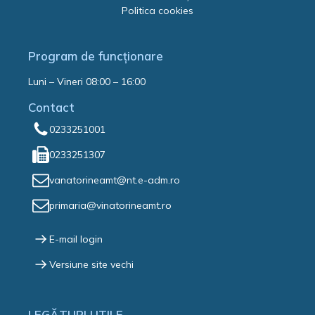
Politica cookies
Program de funcționare
Luni – Vineri 08:00 – 16:00
Contact
0233251001
0233251307
vanatorineamt@nt.e-adm.ro
primaria@vinatorineamt.ro
E-mail login
Versiune site vechi
LEGĂTURI UTILE