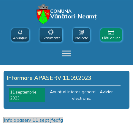
COMUNA
Vânători-Neamț
Anunțuri
Evenimente
Proiecte
Plăți online
Informare APASERV 11.09.2023
Anunțuri interes general
|
Avizier
11 septembrie,
2023
electronic
info apaserv 11 sept jfedfg