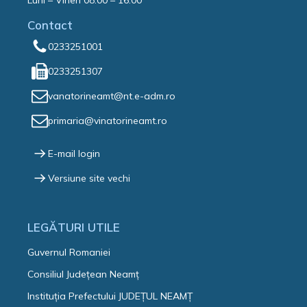
Luni – Vineri 08:00 – 16:00
Contact
0233251001
0233251307
vanatorineamt@nt.e-adm.ro
primaria@vinatorineamt.ro
E-mail login
Versiune site vechi
LEGĂTURI UTILE
Guvernul Romaniei
Consiliul Județean Neamț
Instituția Prefectului JUDEȚUL NEAMȚ