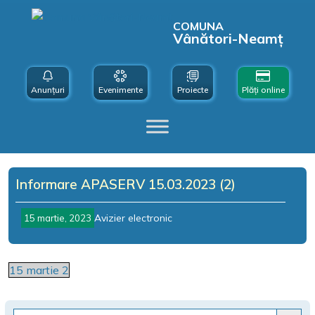
COMUNA
Vânători-Neamț
Anunțuri
Evenimente
Proiecte
Plăți online
Informare APASERV 15.03.2023 (2)
Avizier electronic
15 martie, 2023
15 martie 2
Search Button
Search