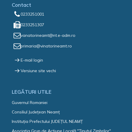
Contact
0233251001
0233251307
vanatorineamt@nt.e-adm.ro
primaria@vinatorineamt.ro
E-mail login
Versiune site vechi
LEGĂTURI UTILE
Guvernul Romaniei
Consiliul Județean Neamț
Instituția Prefectului JUDEȚUL NEAMȚ
Asociaţia Grup de Acţiune Locală "Ţinutul Zimbrilor"