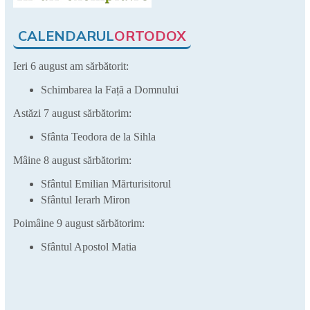
CALENDARUL
ORTODOX