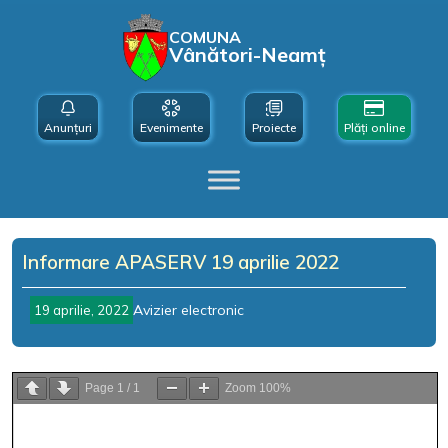
COMUNA
Vânători-Neamț
Anunțuri
Evenimente
Proiecte
Plăți online
Informare APASERV 19 aprilie 2022
Avizier electronic
19 aprilie, 2022
Page
1
/
1
Zoom
100%