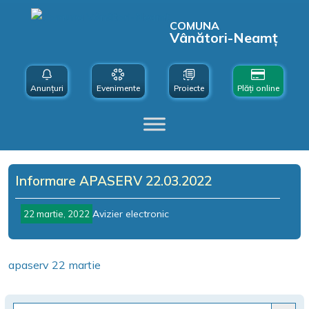
COMUNA
Vânători-Neamț
Anunțuri
Evenimente
Proiecte
Plăți online
Informare APASERV 22.03.2022
Avizier electronic
22 martie, 2022
apaserv 22 martie
Search Button
Search