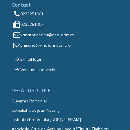
Contact
0233251001
0233251307
vanatorineamt@nt.e-adm.ro
primaria@vinatorineamt.ro
E-mail login
Versiune site vechi
LEGĂTURI UTILE
Guvernul Romaniei
Consiliul Județean Neamț
Instituția Prefectului JUDEȚUL NEAMȚ
Asociaţia Grup de Acţiune Locală "Ţinutul Zimbrilor"