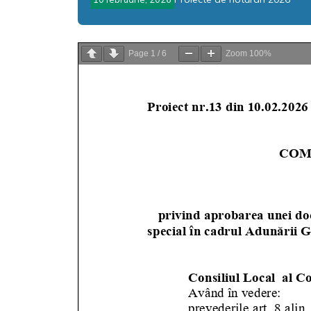
Page
1
/
6
Zoom
100%