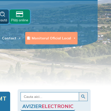
aută
Plăți online
Contact
Monitorul Oficial Local
Search Button
Search
AMT
for:
AVIZIER
ELECTRONIC