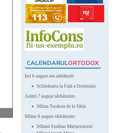
CALENDARUL
ORTODOX