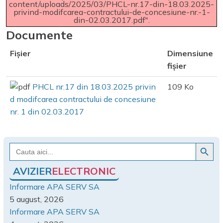
content/uploads/2025/03/PHCL-nr.17-din-18.03.2025-
privind-modifcarea-contractului-de-concesiune-nr.-1-
din-02.03.2017.pdf".
Documente
Fișier
Dimensiune
fișier
PHCL nr.17 din 18.03.2025 privin
109 Ko
d modifcarea contractului de concesiune
nr. 1 din 02.03.2017
Search Button
Search
for:
AVIZIER
ELECTRONIC
Informare APA SERV SA
5 august, 2026
Informare APA SERV SA