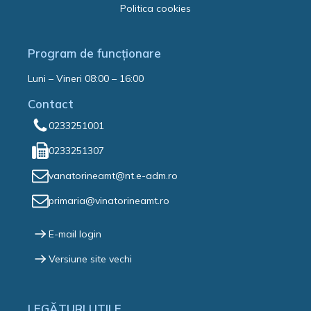
Politica cookies
Program de funcționare
Luni – Vineri 08:00 – 16:00
Contact
0233251001
0233251307
vanatorineamt@nt.e-adm.ro
primaria@vinatorineamt.ro
E-mail login
Versiune site vechi
LEGĂTURI UTILE