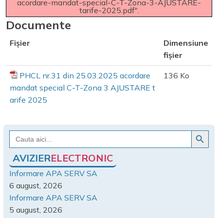
acordare-mandat-special-C-T-Zona-3-AJUSTARE-
tarife-2025.pdf".
Documente
Fișier
Dimensiune
fișier
PHCL nr.31 din 25.03.2025 acordare
136 Ko
mandat special C-T-Zona 3 AJUSTARE t
arife 2025
Search Button
Search
for:
AVIZIER
ELECTRONIC
Informare APA SERV SA
6 august, 2026
Informare APA SERV SA
5 august, 2026