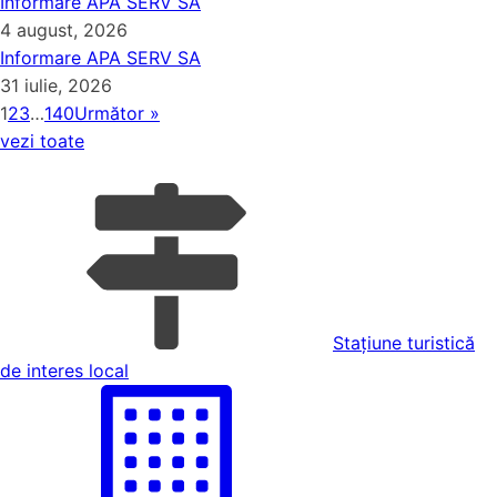
Informare APA SERV SA
4 august, 2026
Informare APA SERV SA
31 iulie, 2026
1
2
3
…
140
Următor »
vezi toate
Stațiune turistică
de interes local