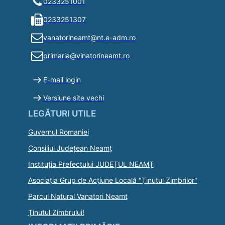
0233251001
0233251307
vanatorineamt@nt.e-adm.ro
primaria@vinatorineamt.ro
E-mail login
Versiune site vechi
LEGĂTURI UTILE
Guvernul Romaniei
Consiliul Județean Neamț
Instituția Prefectului JUDEȚUL NEAMȚ
Asociaţia Grup de Acţiune Locală "Ţinutul Zimbrilor"
Parcul Natural Vanatori Neamt
Ținutul Zimbrului!