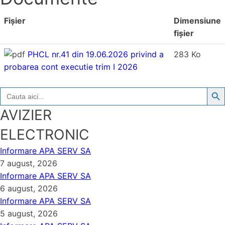
Fișier
Dimensiune
fișier
PHCL nr.41 din 19.06.2026 privind a
283 Ko
probarea cont executie trim I 2026
Search But
Search
for:
AVIZIER
ELECTRONIC
Informare APA SERV SA
7 august, 2026
Informare APA SERV SA
6 august, 2026
Informare APA SERV SA
5 august, 2026