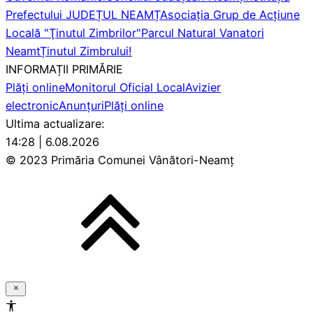
Prefectului JUDEȚUL NEAMȚ
Asociaţia Grup de Acţiune
Locală "Ţinutul Zimbrilor"
Parcul Natural Vanatori
Neamt
Ținutul Zimbrului!
INFORMAȚII PRIMĂRIE
Plăți online
Monitorul Oficial Local
Avizier
electronic
Anunțuri
Plăți online
Ultima actualizare:
14:28 | 6.08.2026
© 2023 Primăria Comunei Vânători-Neamț