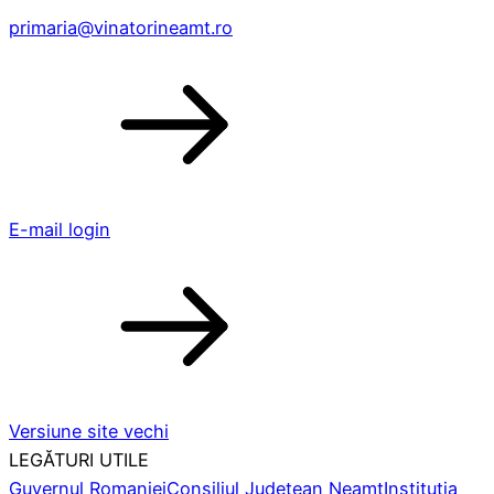
primaria@vinatorineamt.ro
E-mail login
Versiune site vechi
LEGĂTURI UTILE
Guvernul Romaniei
Consiliul Județean Neamț
Instituția