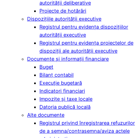
autorității deliberative
Proiecte de hotărâri
Dispozițiile autorității executive
Registrul pentru evidența dispozițiilor
autorității executive
Registrul pentru evidența proiectelor de
dispoziții ale autorității executive
Documente și informații financiare
Buget
Bilanț contabil
Execuție bugetară
Indicatori financiari
Impozite și taxe locale
Datoria publică locală
Alte documente
Registrul privind înregistrarea refuzurilor
de a semna/contrasemna/aviza actele