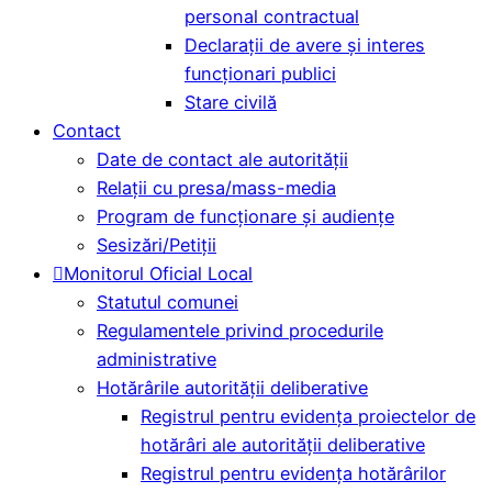
personal contractual
Declarații de avere și interes
funcționari publici
Stare civilă
Contact
Date de contact ale autorității
Relații cu presa/mass-media
Program de funcționare și audiențe
Sesizări/Petiții
Monitorul Oficial Local
Statutul comunei
Regulamentele privind procedurile
administrative
Hotărârile autorității deliberative
Registrul pentru evidența proiectelor de
hotărâri ale autorității deliberative
Registrul pentru evidența hotărârilor