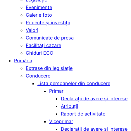
Evenimente
Galerie foto
Proiecte și investiții
Valori
Comunicate de presa
Facilități cazare
Ghiduri ECO
Primăria
Extrase din legislație
Conducere
Lista persoanelor din conducere
Primar
Declarații de avere și interese
Atribuții
Raport de activitate
Viceprimar
Declarații de avere și interese