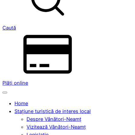
Caută
Plăți online
Home
Stațiune turistică de interes local
Despre Vânători-Neamț
Vizitează Vânători-Neamț
Legislație