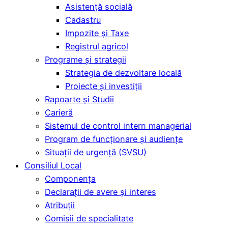
Asistență socială
Cadastru
Impozite și Taxe
Registrul agricol
Programe și strategii
Strategia de dezvoltare locală
Proiecte și investiții
Rapoarte și Studii
Carieră
Sistemul de control intern managerial
Program de funcționare și audiențe
Situații de urgență (SVSU)
Consiliul Local
Componența
Declarații de avere și interes
Atribuții
Comisii de specialitate