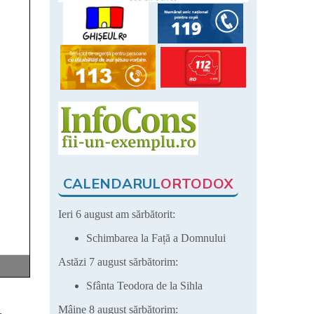
CALENDARUL
ORTODOX