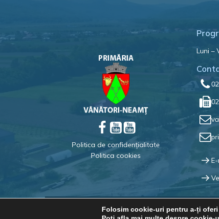
Progr
Luni – 
Cont
02
02
va
pr
Politica de confidențialitate
Politica cookies
E-
Ve
Folosim cookie-uri pentru a-ți ofer
Poți afla mai multe despre cookie-ur