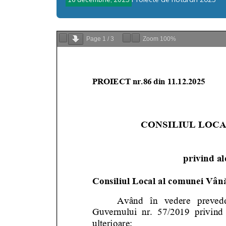
Page
1
/
3
Zoom
100%