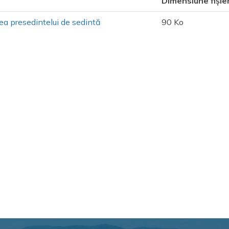
Dimensiune fișie
ea presedintelui de sedintă
90 Ko