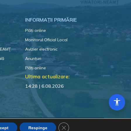
INFORMAȚII PRIMĂRIE
Plăți online
Monitorul Oficial Local
 NEAMȚ
Avizier electronic
ală
Anunțuri
Plăți online
Ultima actualizare:
14:28 | 6.08.2026
Close GDPR Cookie Banner
cept
Respinge