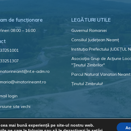
am de funcționare
LEGĂTURI UTILE
Vineri 08:00 – 16:00
Guvernul Romaniei
Consiliul Județean Neamț
act
Instituția Prefectului JUDEȚUL
33251001
Asociaţia Grup de Acţiune Loc
33251307
"Ţinutul Zimbrilor"
natorineamt@nt.e-adm.ro
Parcul Natural Vanatori Neamt
imaria@vinatorineamt.ro
Ținutul Zimbrului!
mail login
rsiune site vechi
i cea mai bună experiență pe site-ul nostru web.
© 2023 Primăria Comunei Vânători-Neamț
Ac
ile pe care le folosim sau să le dezactivezi în
setări
.