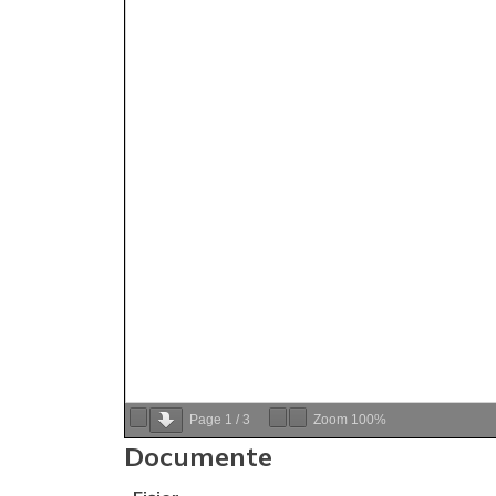
Page
1
/
3
Zoom
100%
Documente