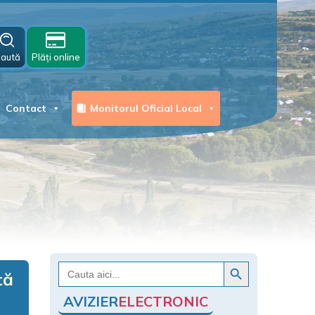
aută
Plăți online
Contact
Monitorul Oficial Local
Search Button
Search
tă
for:
AVIZIER
ELECTRONIC