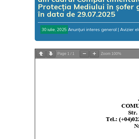
Protecția Mediului în șofer 
în data de 29.07.2025
Anunțuri interes general
|
Avizier e
30 iulie, 2025
Page
1
/
1
Zoom
100%