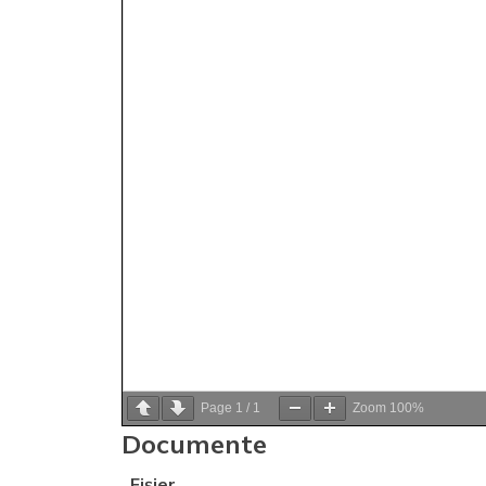
Page
1
/
1
Zoom
100%
Documente
Fișier