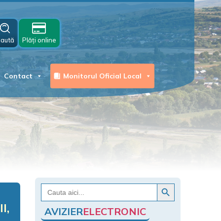
aută
Plăți online
Contact
Monitorul Oficial Local
Search Button
Search
for:
I,
AVIZIER
ELECTRONIC