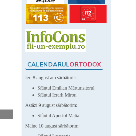
CALENDARUL
ORTODOX