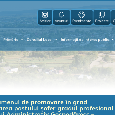
Avizier
Anunțuri
Evenimente
Proiecte
C
Primăria
Consiliul Local
Informații de interes public
examenul de promovare în grad
rea postului șofer gradul profesional I
ui Administrativ Gospodăresc –