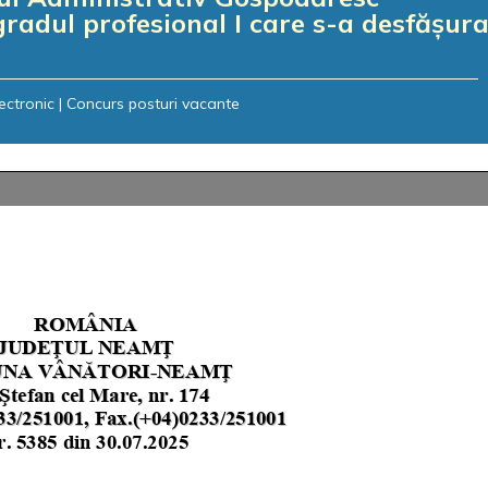
gradul profesional I care s-a desfășur
lectronic
|
Concurs posturi vacante