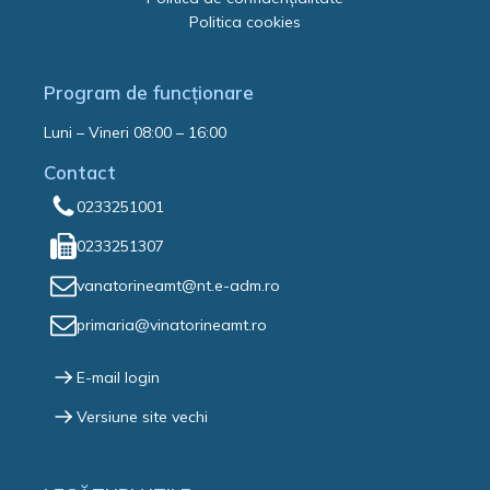
Politica cookies
Program de funcționare
Luni – Vineri 08:00 – 16:00
Contact
0233251001
0233251307
vanatorineamt@nt.e-adm.ro
primaria@vinatorineamt.ro
E-mail login
Versiune site vechi