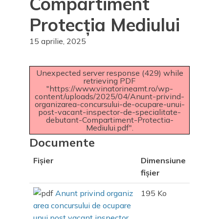
Compartiment
Protecția Mediului
15 aprilie, 2025
Anunțuri interes general
|
Avizier electronic
|
Concurs
posturi vacante
Unexpected server response (429) while
retrieving PDF
"https://www.vinatorineamt.ro/wp-
content/uploads/2025/04/Anunt-privind-
organizarea-concursului-de-ocupare-unui-
post-vacant-inspector-de-specialitate-
debutant-Compartiment-Protectia-
Mediului.pdf".
Documente
Fișier
Dimensiune
fișier
Anunt privind organiz
195 Ko
area concursului de ocupare
unui post vacant inspector