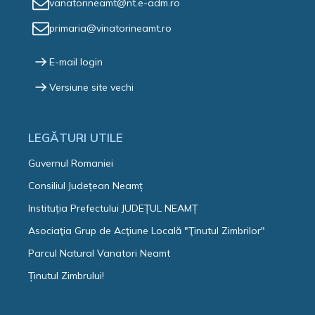
vanatorineamt@nt.e-adm.ro
primaria@vinatorineamt.ro
E-mail login
Versiune site vechi
LEGĂTURI UTILE
Guvernul Romaniei
Consiliul Județean Neamț
Instituția Prefectului JUDEȚUL NEAMȚ
Asociaţia Grup de Acţiune Locală "Ţinutul Zimbrilor"
Parcul Natural Vanatori Neamt
Ținutul Zimbrului!