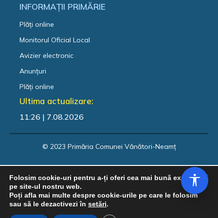
INFORMAȚII PRIMĂRIE
Plăți online
Monitorul Oficial Local
Avizier electronic
Anunțuri
Plăți online
Ultima actualizare:
11:26 | 7.08.2026
© 2023 Primăria Comunei Vânători-Neamț
Folosim cookie-uri pentru a-ți oferi cea mai bună experiență
pe site-ul nostru web.
Poți afla mai multe despre cookie-urile pe care le folosim
sau să le dezactivezi în
setări
.