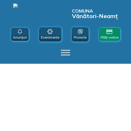
COMUNA
Vânători-Neamț
Anunțuri
Evenimente
Proiecte
Plăți online