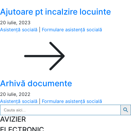
Ajutoare pt incalzire locuinte
20 iulie, 2023
Asistență socială
|
Formulare asistență socială
Arhivă documente
20 iulie, 2022
Asistență socială
|
Formulare asistență socială
Search Bu
Search
for:
AVIZIER
ELECTRONIC