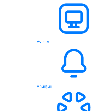
Avizier
Anunțuri