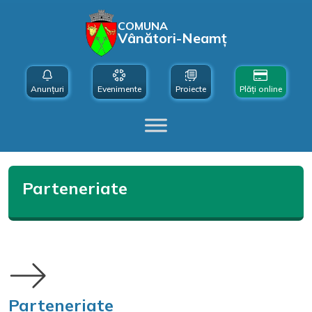
COMUNA
Vânători-Neamț
Anunțuri
Evenimente
Proiecte
Plăți online
Parteneriate
Parteneriate