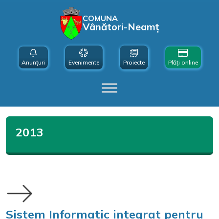
COMUNA
Vânători-Neamț
Anunțuri
Evenimente
Proiecte
Plăți online
2013
Sistem Informatic integrat pentru