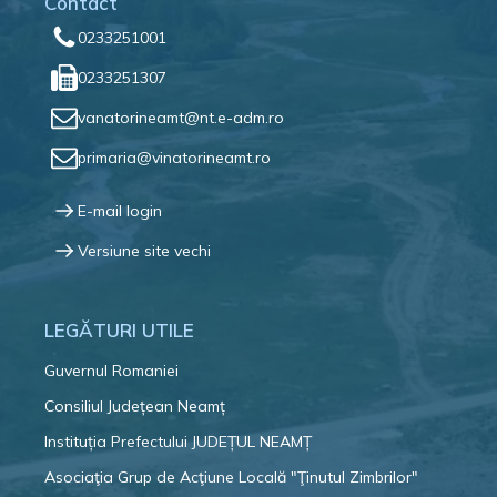
Contact
0233251001
0233251307
vanatorineamt@nt.e-adm.ro
primaria@vinatorineamt.ro
E-mail login
Versiune site vechi
LEGĂTURI UTILE
Guvernul Romaniei
Consiliul Județean Neamț
Instituția Prefectului JUDEȚUL NEAMȚ
Asociaţia Grup de Acţiune Locală "Ţinutul Zimbrilor"