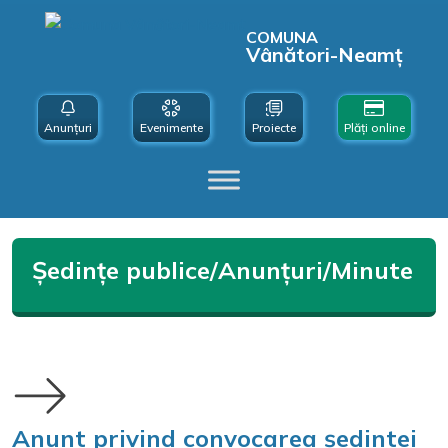
COMUNA
Vânători-Neamț
Anunțuri
Evenimente
Proiecte
Plăți online
Ședințe publice/Anunțuri/Minute
Anunt privind convocarea ședintei