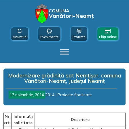
COMUNA
Vânători-Neamț
Anunțuri
Evenimente
Proiecte
Plăți online
Modernizare grădiniță sat Nemțișor, comuna
Vânători-Neamț, Județul Neamț
2014
|
Proiecte finalizate
17 noiembrie, 2014
Nr.
Informații
Descriere
crt.
solicitate