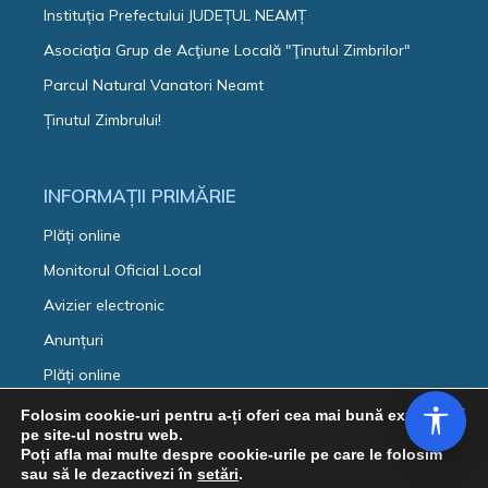
Instituția Prefectului JUDEȚUL NEAMȚ
Asociaţia Grup de Acţiune Locală "Ţinutul Zimbrilor"
Parcul Natural Vanatori Neamt
Ținutul Zimbrului!
INFORMAȚII PRIMĂRIE
Plăți online
Monitorul Oficial Local
Avizier electronic
Anunțuri
Plăți online
Ultima actualizare:
Folosim cookie-uri pentru a-ți oferi cea mai bună experiență
pe site-ul nostru web.
11:26 | 7.08.2026
Poți afla mai multe despre cookie-urile pe care le folosim
sau să le dezactivezi în
setări
.