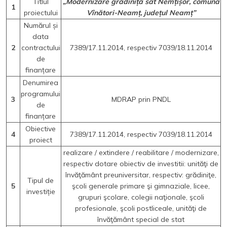
Titlul
„Modernizare grădiniță sat Nemțișor, comuna
1
proiectului
Vînători-Neamț, județul Neamț”
Numărul și
data
2
contractului
7389/17.11.2014, respectiv 7039/18.11.2014
de
finanțare
Denumirea
programului
3
MDRAP prin PNDL
de
finanțare
Obiective
4
7389/17.11.2014, respectiv 7039/18.11.2014
proiect
realizare / extindere / reabilitare / modernizare,
respectiv dotare obiectiv de investitii: unităţi de
învăţământ preuniversitar, respectiv: grădiniţe,
Tipul de
5
şcoli generale primare şi gimnaziale, licee,
investiție
grupuri şcolare, colegii naţionale, şcoli
profesionale, şcoli postliceale, unităţi de
învăţământ special de stat