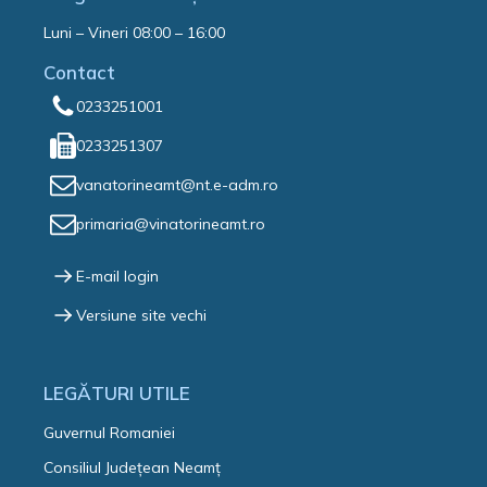
Luni – Vineri 08:00 – 16:00
Contact
0233251001
0233251307
vanatorineamt@nt.e-adm.ro
primaria@vinatorineamt.ro
E-mail login
Versiune site vechi
LEGĂTURI UTILE
Guvernul Romaniei
Consiliul Județean Neamț