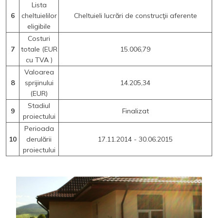
Lista
6
cheltuielilor
Cheltuieli lucrări de construcţii aferente
eligibile
Costuri
7
totale (EUR
15.006,79
cu TVA )
Valoarea
8
sprijinului
14.205,34
(EUR)
Stadiul
9
Finalizat
proiectului
Perioada
10
derulării
17.11.2014 - 30.06.2015
proiectului